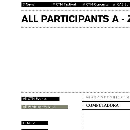
0-9
A
B
C
D
E
F
G
H
I
J
K
L
M
COMPUTADORA