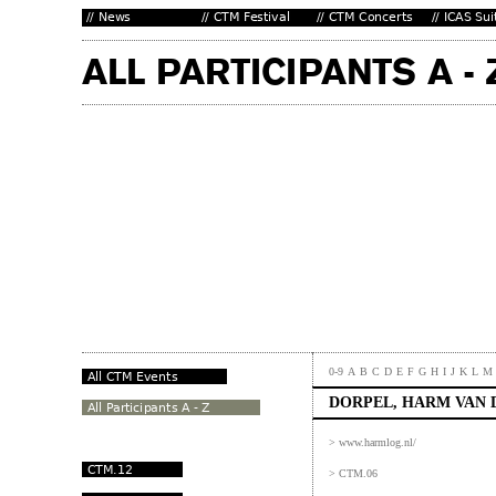
0-9
A
B
C
D
E
F
G
H
I
J
K
L
M
DORPEL, HARM VAN 
> www.harmlog.nl/
> CTM.06