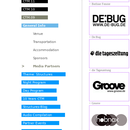
> Berliner Fenster
> De:Bug
> die Tageszeitung
> Groove