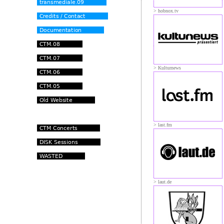
> hobnox.tv
> Kulturnews
> last.fm
> laut.de