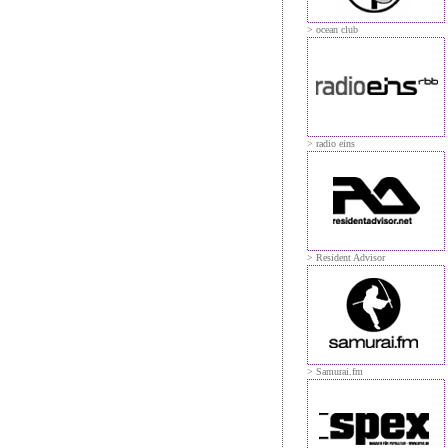
> ocean club
> radio eins
> Resident Advisor
> Samurai.fm