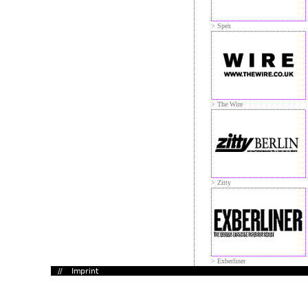
> Spex
> The Wire
> Zitty
> Exberliner