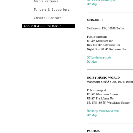
â€º Map
MONARCH
Skalitzerstr. 134, 10999 Berlin
Public transport:
U1 â€º Kotbusser Tor
Bus 140 â€º Kottbusser Tor
Night Bus N8 â€º Kotbusser Tor
â€º kottimonarch.de
â€º Map
NOISY MUSIC WORLD
Warschauer StraÃŸe 70a, 10243 Berli
Public transport:
U1 â€º Warschauer Strasse
U5 â€º Frankfurter Tor
S5, S75, S9 â€º Warschauer Strasse
â€º noisy-musicworld.com
â€º Map
PALOMA