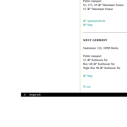
Public transport:
S5, S75, S9 â€º Warschauer Strasse
U1 â€º Warschauer Strasse
â€º spreespeicher.de
â€º Map
WEST GERMANY
Skalitzerstr. 133, 10999 Berlin
Public transport:
U1 â€º Kotbusser Tor
Bus 140 â€º Kottbusser Tor
Night Bus N8 â€º Kotbusser Tor
â€º Map
To top