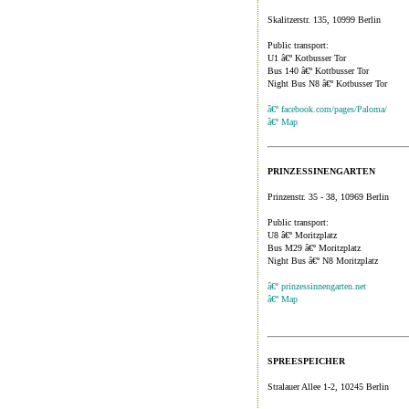
Skalitzerstr. 135, 10999 Berlin
Public transport:
U1 â€º Kotbusser Tor
Bus 140 â€º Kottbusser Tor
Night Bus N8 â€º Kotbusser Tor
â€º facebook.com/pages/Paloma/
â€º Map
PRINZESSINENGARTEN
Prinzenstr. 35 - 38, 10969 Berlin
Public transport:
U8 â€º Moritzplatz
Bus M29 â€º Moritzplatz
Night Bus â€º N8 Moritzplatz
â€º prinzessinnengarten.net
â€º Map
SPREESPEICHER
Stralauer Allee 1-2, 10245 Berlin