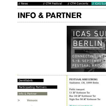
FESTSAAL KREUZBERG
Skalitzerstr. 130, 10999 Berlin
Public transport:
U1 â€º Kotbusser Tor
Bus 140 â€º Kottbusser Tor
Night Bus N8 â€º Kotbusser Tor
â€º festsaal-kreuzberg.de